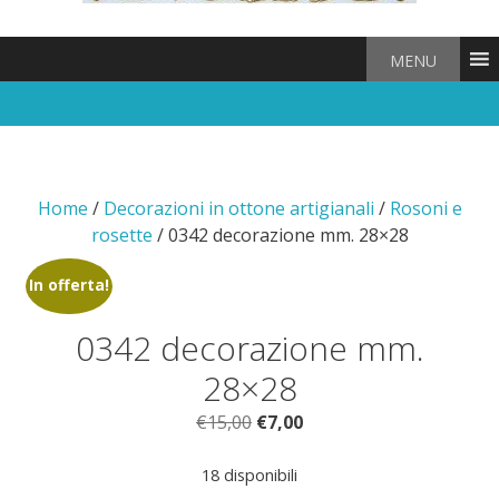
MENU
Home
/
Decorazioni in ottone artigianali
/
Rosoni e
rosette
/ 0342 decorazione mm. 28×28
In offerta!
0342 decorazione mm.
28×28
Il
Il
€
15,00
€
7,00
prezzo
prezzo
originale
attuale
18 disponibili