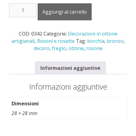
era:
è:
0342
€15,00.
€7,00.
Aggiungi al carrello
decorazione
mm.
28x28
COD:
0342
Categorie:
Decorazioni in ottone
quantità
artigianali
,
Rosoni e rosette
Tag:
borchia
,
bronzo
,
decoro
,
fregio
,
ottone
,
rosone
Informazioni aggiuntive
Informazioni aggiuntive
Dimensioni
28 × 28 mm