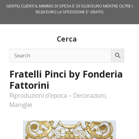
Vai
GENTILI CLIENTI IL MINIMO DI SPESA E' DI 50,00 EURO MENTRE OLTRE I
al
90,00 EURO LA SPEDIZIONE E' GRATIS
contenuto
Cerca
Fratelli Pinci by Fonderia
Fattorini
Riproduzioni d'epoca – Decorazioni,
Maniglie