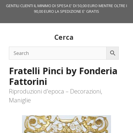
Vai
GENTILI CLIENTI IL MINIMO DI SPESA E' DI 50,00 EURO MENTRE OLTRE I
al
90,00 EURO LA SPEDIZIONE E' GRATIS
contenuto
Cerca
Fratelli Pinci by Fonderia
Fattorini
Riproduzioni d'epoca – Decorazioni,
Maniglie