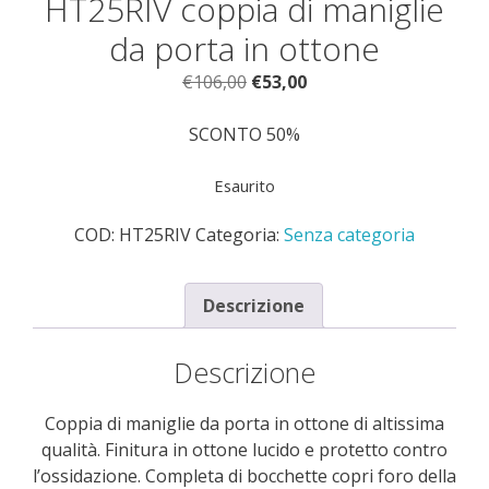
HT25RIV coppia di maniglie
da porta in ottone
Il
Il
€
106,00
€
53,00
prezzo
prezzo
originale
attuale
SCONTO 50%
era:
è:
€106,00.
€53,00.
Esaurito
COD:
HT25RIV
Categoria:
Senza categoria
Descrizione
Descrizione
Coppia di maniglie da porta in ottone di altissima
qualità. Finitura in ottone lucido e protetto contro
l’ossidazione. Completa di bocchette copri foro della