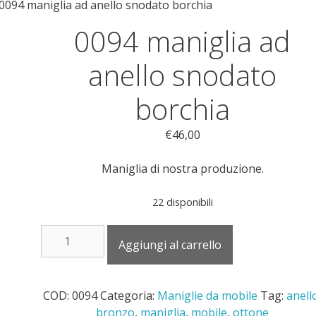
0094 maniglia ad anello snodato borchia
0094 maniglia ad
anello snodato
borchia
€
46,00
Maniglia di nostra produzione.
22 disponibili
0094
Aggiungi al carrello
maniglia
ad
anello
COD:
0094
Categoria:
Maniglie da mobile
Tag:
anell
snodato
bronzo
,
maniglia
,
mobile
,
ottone