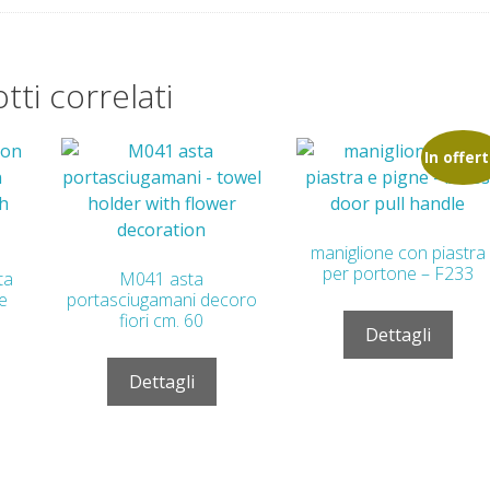
tti correlati
In offert
maniglione con piastra
per portone – F233
ta
M041 asta
e
portasciugamani decoro
fiori cm. 60
Dettagli
Dettagli