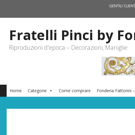
Vai
GENTILI CLIEN
al
contenuto
Fratelli Pinci by F
Riproduzioni d'epoca – Decorazioni, Maniglie
Home
Categorie
Come comprare
Fonderia Fattorini –