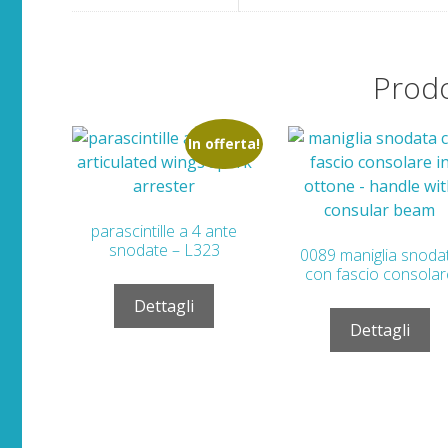
Prodo
In offerta!
parascintille a 4 ante
snodate – L323
0089 maniglia snoda
con fascio consolar
Dettagli
Dettagli