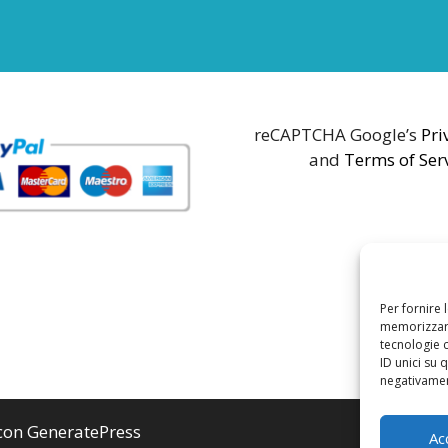
reCAPTCHA Google’s
Pri
and
Terms of Ser
Per fornire 
memorizzare
tecnologie 
ID unici su 
negativament
 con
GeneratePress
Ac