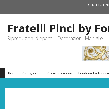
Vai
GENTILI CLIEN
al
contenuto
Fratelli Pinci by F
Riproduzioni d'epoca – Decorazioni, Maniglie
Home
Categorie
Come comprare
Fonderia Fattorini –