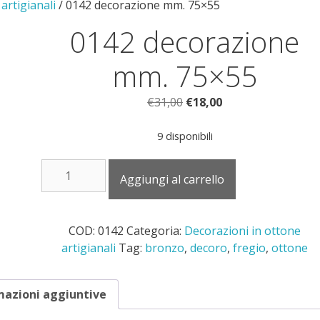
artigianali
/ 0142 decorazione mm. 75×55
0142 decorazione
mm. 75×55
Il
Il
€
31,00
€
18,00
prezzo
prezzo
originale
attuale
9 disponibili
era:
è:
0142
€31,00.
€18,00.
Aggiungi al carrello
decorazione
mm.
75x55
COD:
0142
Categoria:
Decorazioni in ottone
quantità
artigianali
Tag:
bronzo
,
decoro
,
fregio
,
ottone
mazioni aggiuntive