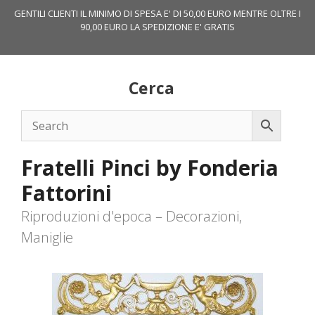
Vai
GENTILI CLIENTI IL MINIMO DI SPESA E' DI 50,00 EURO MENTRE OLTRE I
al
90,00 EURO LA SPEDIZIONE E' GRATIS
contenuto
Cerca
Fratelli Pinci by Fonderia
Fattorini
Riproduzioni d'epoca – Decorazioni,
Maniglie