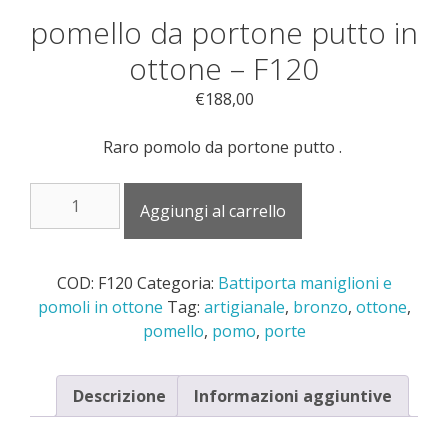
pomello da portone putto in
ottone – F120
€
188,00
Raro pomolo da portone putto .
pomello
Aggiungi al carrello
da
portone
putto
COD:
F120
Categoria:
Battiporta maniglioni e
in
pomoli in ottone
Tag:
artigianale
,
bronzo
,
ottone
,
ottone
pomello
,
pomo
,
porte
-
F120
quantità
Descrizione
Informazioni aggiuntive