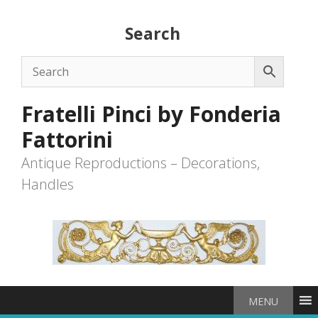
Skip
to
Search
content
Fratelli Pinci by Fonderia
Fattorini
Antique Reproductions – Decorations,
Handles
MENU