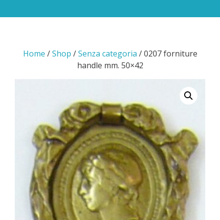
Home
/
Shop
/
Senza categoria
/ 0207 forniture
handle mm. 50×42