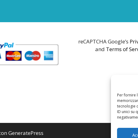
reCAPTCHA Google’s
Pri
and
Terms of Ser
Per fornire 
memorizzare
tecnologie 
ID unici su 
negativament
 con
GeneratePress
Ac