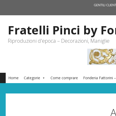
Vai
GENTILI CLIEN
al
contenuto
Fratelli Pinci by F
Riproduzioni d'epoca – Decorazioni, Maniglie
Home
Categorie
Come comprare
Fonderia Fattorini –
A