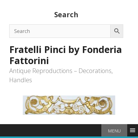
Skip
to
Search
content
Fratelli Pinci by Fonderia
Fattorini
Antique Reproductions – Decorations,
Handles
MENU