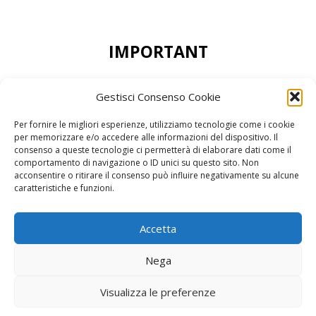
IMPORTANT
DEAR CUSTOMERS, THE MINIMUN ORDER
Gestisci Consenso Cookie
ACCEPTED IS 50,00 EURO
Per fornire le migliori esperienze, utilizziamo tecnologie come i cookie
per memorizzare e/o accedere alle informazioni del dispositivo. Il
consenso a queste tecnologie ci permetterà di elaborare dati come il
comportamento di navigazione o ID unici su questo sito. Non
acconsentire o ritirare il consenso può influire negativamente su alcune
reCAPTCHA Google’s
Privacy Policy
and
Terms of Service
caratteristiche e funzioni.
Accetta
Nega
Visualizza le preferenze
© 2026 Fratelli Pinci by Fonderia Fattorini
• Built with