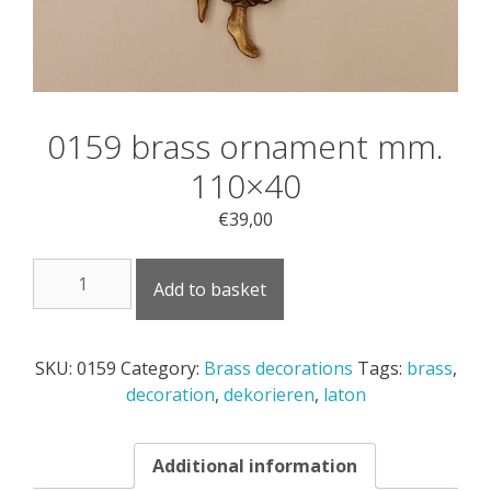
0159 brass ornament mm.
110×40
€
39,00
0159
Add to basket
brass
ornament
mm.
SKU:
0159
Category:
Brass decorations
Tags:
brass
,
110x40
decoration
,
dekorieren
,
laton
quantity
Additional information