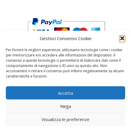
Gestisci Consenso Cookie
Per fornire le migliori esperienze, utilizziamo tecnologie come i cookie
per memorizzare e/o accedere alle informazioni del dispositivo. Il
consenso a queste tecnologie ci permetterà di elaborare dati come il
comportamento di navigazione o ID unici su questo sito. Non
acconsentire o ritirare il consenso può influire negativamente su alcune
reCAPTCHA Google’s
Privacy Policy
and
Terms of Service
caratteristiche e funzioni.
Accetta
Nega
Visualizza le preferenze
© 2026 Fratelli Pinci by Fonderia Fattorini
• Creato
con
GeneratePress