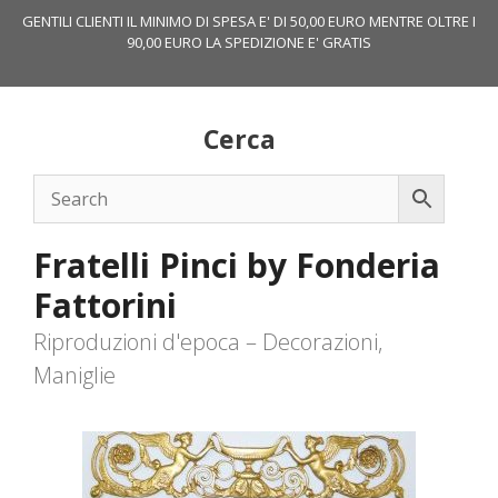
Vai
GENTILI CLIENTI IL MINIMO DI SPESA E' DI 50,00 EURO MENTRE OLTRE I
al
90,00 EURO LA SPEDIZIONE E' GRATIS
contenuto
Cerca
Fratelli Pinci by Fonderia
Fattorini
Riproduzioni d'epoca – Decorazioni,
Maniglie